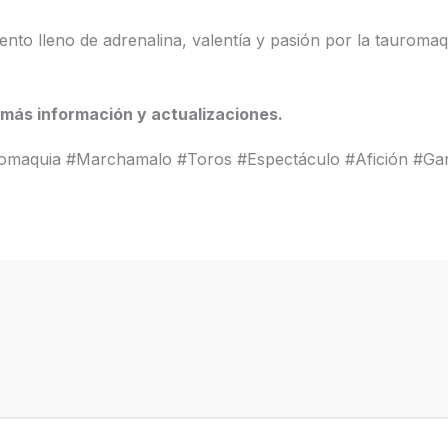
to lleno de adrenalina, valentía y pasión por la tauromaq
 más información y actualizaciones.
omaquia #Marchamalo #Toros #Espectáculo #Afición #Gan