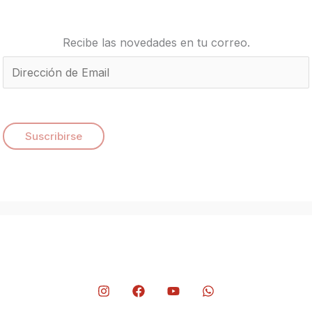
Recibe las novedades en tu correo.
E
m
a
i
Suscribirse
l
*