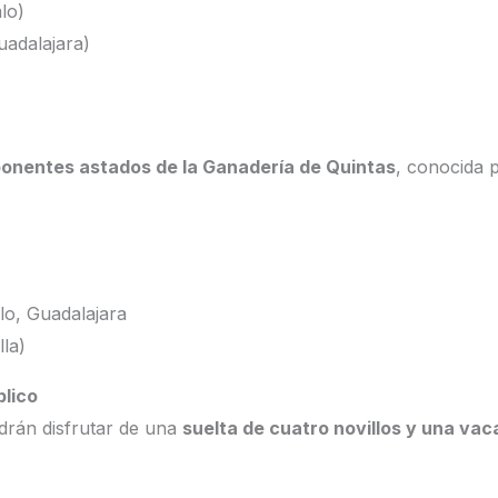
lo)
adalajara)
ponentes astados de la Ganadería de Quintas
, conocida p
o, Guadalajara
lla)
blico
drán disfrutar de una
suelta de cuatro novillos y una vac