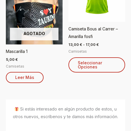
La
op
se
Camiseta Bous al Carrer –
pu
AGOTADO
Amarilla fosfi
ele
en
13,00
€
-
17,00
€
Mascarilla 1
Camisetas
la
pá
5,00
€
Seleccionar
Camisetas
Opciones
de
pr
Leer Más
Si estás interesado en algún producto de estos, u
otros nuevos, escríbenos y te damos más información.