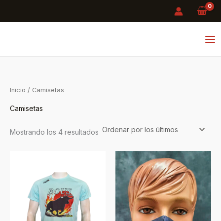
Ordenado
Ir
por
los
al
últimos
contenido
Inicio
/ Camisetas
Camisetas
Mostrando los 4 resultados
Rango
Este
de
producto
precios:
desde
tiene
10,00 €
hasta
múltiples
17,00 €
variantes.
Las