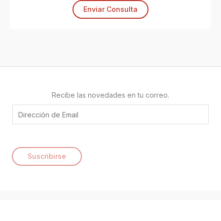
Enviar Consulta
Recibe las novedades en tu correo.
E
m
a
i
Suscribirse
l
*