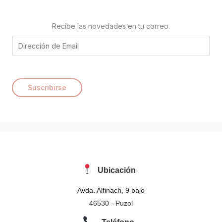
Recibe las novedades en tu correo.
E
m
a
i
Suscribirse
l
*
Ubicación
Avda. Alfinach, 9 bajo
46530 - Puzol