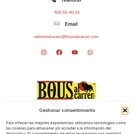
Teléfono
655 55 40 43
Email
administracion@bousalcarrer.com
Gestionar consentimiento
Aviso Legal
Envíos y devoluciones
Para ofrecer las mejores experiencias, utilizamos tecnologías como
Condiciones generales de contratación
las cookies para almacenar y/o acceder a la información del
dispositivo. El consentimiento de estas tecnologías nos permitirá