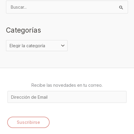
B
u
s
Categorías
c
a
r
p
o
r
:
Recibe las novedades en tu correo.
E
m
a
i
Suscribirse
l
*