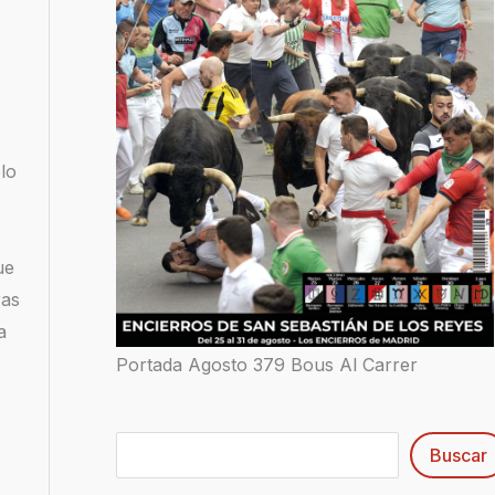
lo
ue
ras
a
Portada Agosto 379 Bous Al Carrer
Buscar