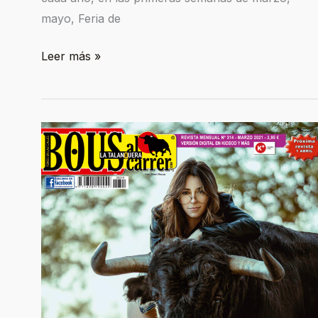
mayo, Feria de
Leer más »
¡IMPORTANTE!
TE
REGALAMOS
LA
REVISTA
BOUS
AL
CARRER
DE
MARZO