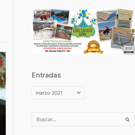
Entradas
B
u