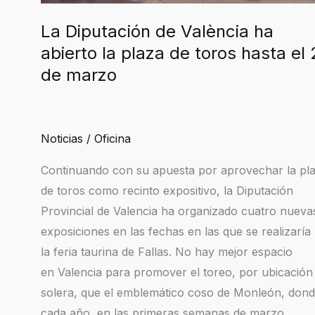
hasta
La Diputación de València ha
el
21
abierto la plaza de toros hasta el 
de
de marzo
marzo
Noticias
/
Oficina
Continuando con su apuesta por aprovechar la pl
de toros como recinto expositivo, la Diputación
Provincial de Valencia ha organizado cuatro nueva
exposiciones en las fechas en las que se realizaría
la feria taurina de Fallas. No hay mejor espacio
en Valencia para promover el toreo, por ubicación
solera, que el emblemático coso de Monleón, don
cada año, en las primeras semanas de marzo,