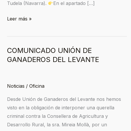
Tudela (Navarra).
En el apartado […]
Leer más »
COMUNICADO UNIÓN DE
COMUNICADO
UNIÓN
GANADEROS DEL LEVANTE
DE
GANADEROS
DEL
Noticias
/
Oficina
LEVANTE
Desde Unión de Ganaderos del Levante nos hemos
visto en la obligación de interponer una querella
criminal contra la Consellera de Agricultura y
Desarrollo Rural, la sra. Mireia Mollà, por un