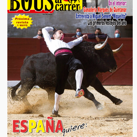
LA
REVISTA
BOUS
AL
CARRER
DEL
1
DE
ABRIL!