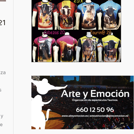
21
aza
s
 y
de