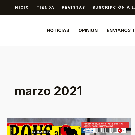
Ir
INICIO
TIENDA
REVISTAS
SUSCRIPCIÓN A L
al
contenido
NOTICIAS
OPINIÓN
ENVÍANOS 
marzo 2021
¡YA
DISPONIBLE