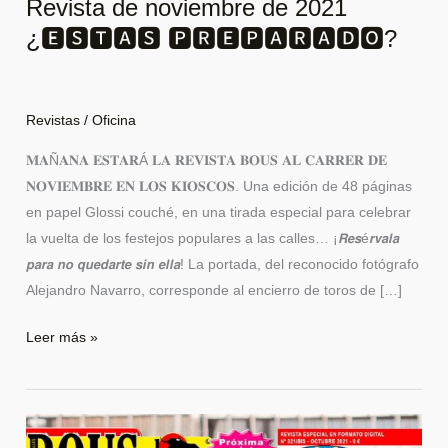
Revista de noviembre de 2021
¿🅴🆂🆃🅰🆂 🅿🆁🅴🅿🅰🆁🅰🅳🅾?
Revistas
/
Oficina
𝐌𝐀Ñ𝐀𝐍𝐀 𝐄𝐒𝐓𝐀𝐑Á 𝐋𝐀 𝐑𝐄𝐕𝐈𝐒𝐓𝐀 𝐁𝐎𝐔𝐒 𝐀𝐋 𝐂𝐀𝐑𝐑𝐄𝐑 𝐃𝐄
𝐍𝐎𝐕𝐈𝐄𝐌𝐁𝐑𝐄 𝐄𝐍 𝐋𝐎𝐒 𝐊𝐈𝐎𝐒𝐂𝐎𝐒. Una edición de 48 páginas
en papel Glossi couché, en una tirada especial para celebrar
la vuelta de los festejos populares a las calles… ¡𝙍𝙚𝙨é𝙧𝙫𝙖𝙡𝙖
𝙥𝙖𝙧𝙖 𝙣𝙤 𝙦𝙪𝙚𝙙𝙖𝙧𝙩𝙚 𝙨𝙞𝙣 𝙚𝙡𝙡𝙖! La portada, del reconocido fotógrafo
Alejandro Navarro, corresponde al encierro de toros de […]
Leer más »
¡Te