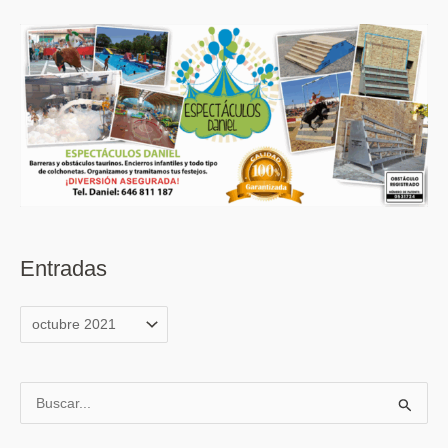
Entradas
B
u