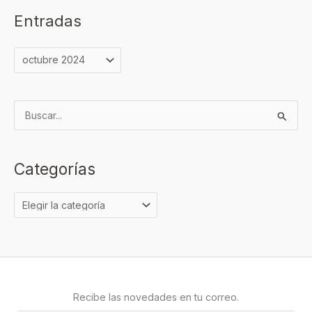
Entradas
B
u
s
Categorías
c
a
r
p
o
r
:
Recibe las novedades en tu correo.