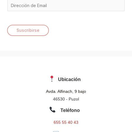
E
m
a
i
Suscribirse
l
*
Ubicación
Avda. Alfinach, 9 bajo
46530 - Puzol
Teléfono
655 55 40 43