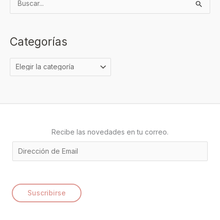
B
u
s
Categorías
c
a
r
p
o
r
:
Recibe las novedades en tu correo.
E
m
a
i
Suscribirse
l
*