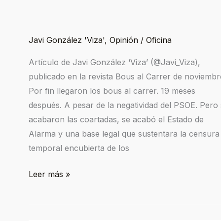
al
carrer,
la
Javi González 'Viza'
,
Opinión
/
Oficina
última
Artículo de Javi González ‘Viza’ (@Javi_Viza),
actividad
publicado en la revista Bous al Carrer de noviembr
cultural
Por fin llegaron los bous al carrer. 19 meses
en
después. A pesar de la negatividad del PSOE. Pero
volver
acabaron las coartadas, se acabó el Estado de
Alarma y una base legal que sustentara la censura
temporal encubierta de los
Leer más »