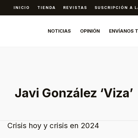
Ir
INICIO
TIENDA
REVISTAS
SUSCRIPCIÓN A L
al
contenido
NOTICIAS
OPINIÓN
ENVÍANOS 
Javi González ‘Viza’
Crisis hoy y crisis en 2024
Crisis
hoy