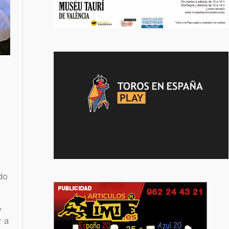
do
e
,
r a