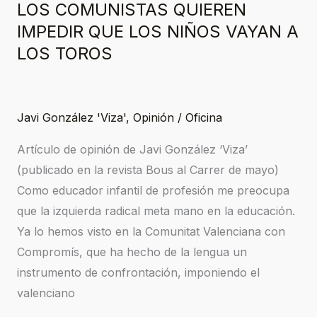
LOS COMUNISTAS QUIEREN
LOS
COMUNISTAS
IMPEDIR QUE LOS NIÑOS VAYAN A
QUIEREN
LOS TOROS
IMPEDIR
QUE
LOS
Javi González 'Viza'
,
Opinión
/
Oficina
NIÑOS
Artículo de opinión de Javi González ‘Viza’
VAYAN
(publicado en la revista Bous al Carrer de mayo)
A
Como educador infantil de profesión me preocupa
LOS
que la izquierda radical meta mano en la educación.
TOROS
Ya lo hemos visto en la Comunitat Valenciana con
Compromís, que ha hecho de la lengua un
instrumento de confrontación, imponiendo el
valenciano