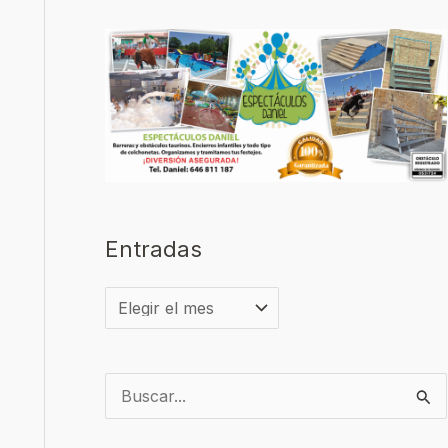
Entradas
B
u