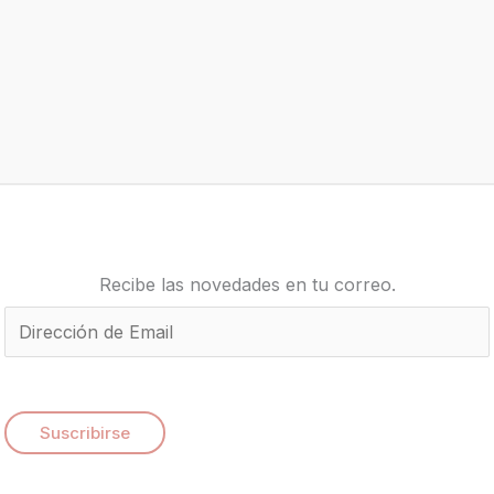
Recibe las novedades en tu correo.
E
m
a
i
Suscribirse
l
*