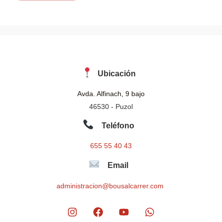
*
Ubicación
Avda. Alfinach, 9 bajo
46530 - Puzol
Teléfono
655 55 40 43
Email
administracion@bousalcarrer.com