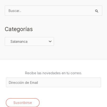
B
u
s
Categorías
c
a
r
p
o
r
:
Recibe las novedades en tu correo.
E
m
a
i
Suscribirse
l