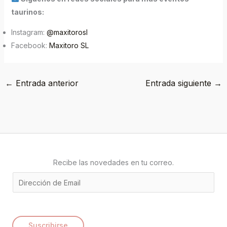
taurinos:
Instagram:
@maxitorosl
Facebook:
Maxitoro SL
←
Entrada anterior
Entrada siguiente
→
Recibe las novedades en tu correo.
E
m
a
i
Suscribirse