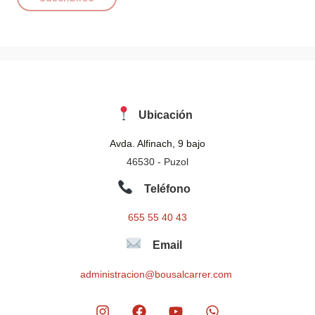
l
*
Ubicación
Avda. Alfinach, 9 bajo
46530 - Puzol
Teléfono
655 55 40 43
Email
administracion@bousalcarrer.com