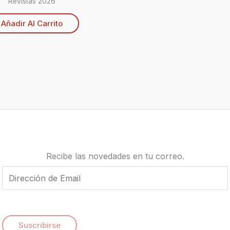
Revistas 2026
Añadir Al Carrito
Recibe las novedades en tu correo.
E
m
a
i
Suscribirse