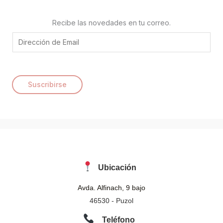
Recibe las novedades en tu correo.
E
m
a
i
Suscribirse
l
*
Ubicación
Avda. Alfinach, 9 bajo
46530 - Puzol
Teléfono