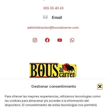
655 55 40 43
Email
administracion@bousalcarrer.com
Gestionar consentimiento
Aviso Legal
Envíos y devoluciones
Para ofrecer las mejores experiencias, utilizamos tecnologías como
Condiciones generales de contratación
las cookies para almacenar y/o acceder a la información del
dispositivo. El consentimiento de estas tecnologías nos permitirá