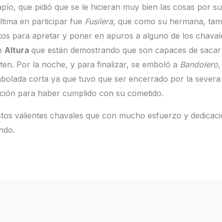
ío, que pidió que se le hicieran muy bien las cosas por su 
ltima en participar fue
Fusilera
, que como su hermana, tamb
 para apretar y poner en apuros a alguno de los chavales.
de
Altura
que están demostrando que son capaces de sacar a
en. Por la noche, y para finalizar, se emboló a
Bandolero
,
embolada corta ya que tuvo que ser encerrado por la severa
ión para haber cumplido con su cometido.
estos valientes chavales que con mucho esfuerzo y dedicac
ndo.