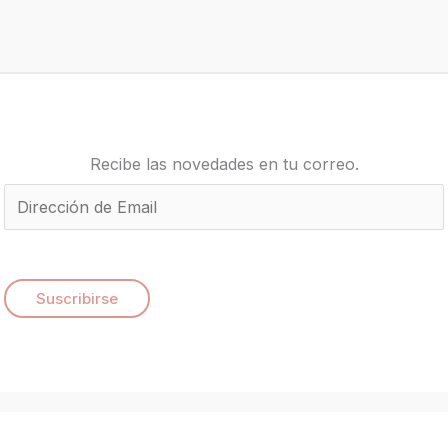
Recibe las novedades en tu correo.
E
m
a
i
Suscribirse
l
*