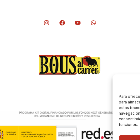
Para ofrece
para almace
estas tecn
navegación o
consentimie
funciones.