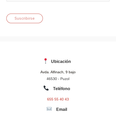
m
a
i
Suscribirse
l
*
Ubicación
Avda. Alfinach, 9 bajo
46530 - Puzol
Teléfono
655 55 40 43
Email