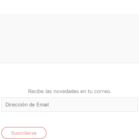
Recibe las novedades en tu correo.
E
m
a
i
Suscribirse
l