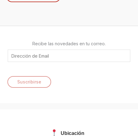
Recibe las novedades en tu correo.
E
m
a
i
Suscribirse
l
*
Ubicación