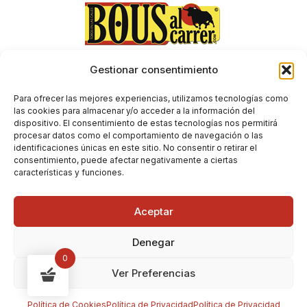
Gestionar consentimiento
Aviso Legal
Envíos y devoluciones
Para ofrecer las mejores experiencias, utilizamos tecnologías como
Condiciones generales de contratación
las cookies para almacenar y/o acceder a la información del
dispositivo. El consentimiento de estas tecnologías nos permitirá
Política de Privacidad
procesar datos como el comportamiento de navegación o las
Política de Cookies
identificaciones únicas en este sitio. No consentir o retirar el
consentimiento, puede afectar negativamente a ciertas
características y funciones.
Aceptar
Denegar
0
Ver Preferencias
Copyright © 2026 Bous al Carrer
Política de Cookies
Política de Privacidad
Política de Privacidad