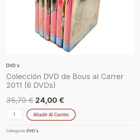
cantidad
DVD´s
Colección DVD de Bous al Carrer
2011 (6 DVDs)
35,70
€
24,00
€
Añadir Al Carrito
Categoría:
DVD´s