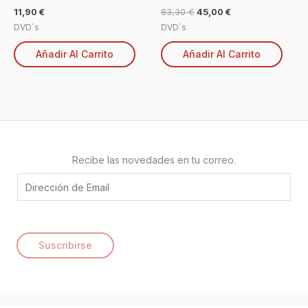
11,90
€
83,30
€
45,00
€
DVD´s
DVD´s
Añadir Al Carrito
Añadir Al Carrito
Recibe las novedades en tu correo.
E
m
a
i
Suscribirse
l
*