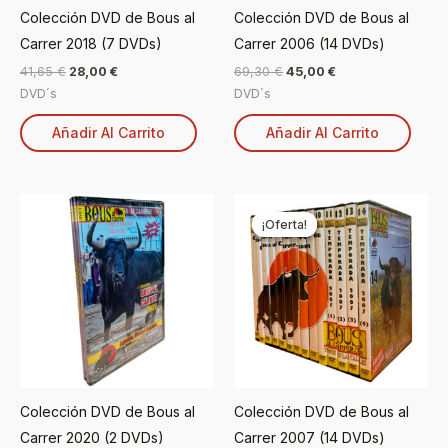
Colección DVD de Bous al
Colección DVD de Bous al
Carrer 2018 (7 DVDs)
Carrer 2006 (14 DVDs)
41,65
€
28,00
€
69,30
€
45,00
€
DVD´s
DVD´s
Añadir Al Carrito
Añadir Al Carrito
El
El
precio
precio
¡Oferta!
¡Oferta!
original
actual
era:
es:
83,30 €.
45,00 €.
Colección DVD de Bous al
Colección DVD de Bous al
Carrer 2020 (2 DVDs)
Carrer 2007 (14 DVDs)