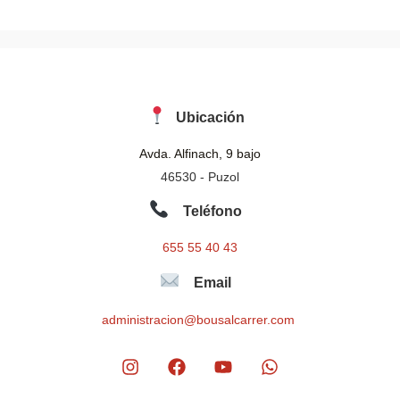
*
Ubicación
Avda. Alfinach, 9 bajo
46530 - Puzol
Teléfono
655 55 40 43
Email
administracion@bousalcarrer.com