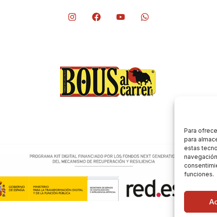
Para ofrece
para almace
estas tecn
navegación o
consentimie
funciones.
A