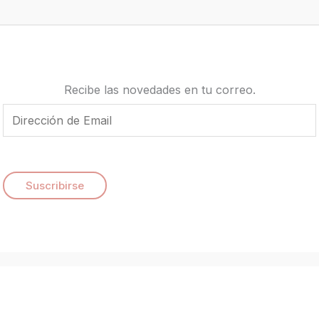
Recibe las novedades en tu correo.
E
m
a
i
Suscribirse
l
*