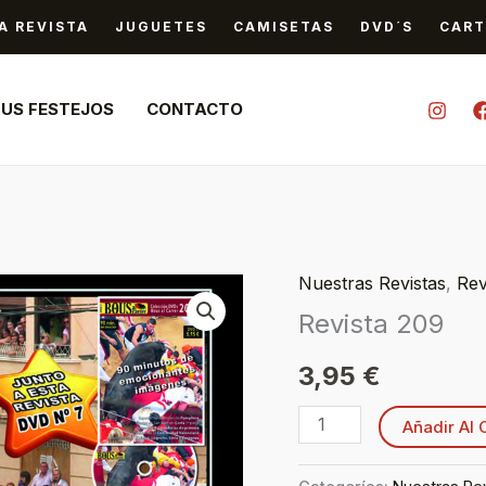
A REVISTA
JUGUETES
CAMISETAS
DVD´S
CART
TUS FESTEJOS
CONTACTO
Nuestras Revistas
,
Rev
Revista
Revista 209
209
cantidad
3,95
€
Añadir Al 