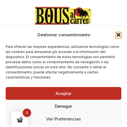
Gestionar consentimiento
Aviso Legal
Envíos y devoluciones
Para ofrecer las mejores experiencias, utilizamos tecnologías como
Condiciones generales de contratación
las cookies para almacenar y/o acceder a la información del
dispositivo. El consentimiento de estas tecnologías nos permitirá
Política de Privacidad
procesar datos como el comportamiento de navegación o las
Política de Cookies
identificaciones únicas en este sitio. No consentir o retirar el
consentimiento, puede afectar negativamente a ciertas
características y funciones.
Aceptar
Denegar
0
Ver Preferencias
Copyright © 2026 Bous al Carrer