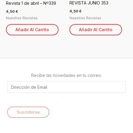
REVISTA JUNIO 353
Revista 1 de abril – Nº339
4,50
€
4,50
€
Nuestras Revistas
Nuestras Revistas
Añadir Al Carrito
Añadir Al Carrito
Recibe las novedades en tu correo.
E
m
a
i
Suscribirse
l
*