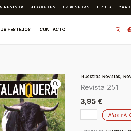
A REVISTA
JUGUETES
CAMISETAS
DVD´S
CART
TUS FESTEJOS
CONTACTO
Nuestras Revistas
,
Rev
Revista
Revista 251
251
cantidad
3,95
€
Añadir Al 