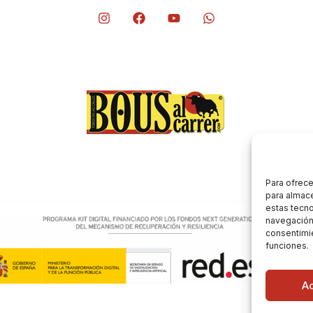
Para ofrece
para almace
estas tecn
navegación o
consentimie
funciones.
A