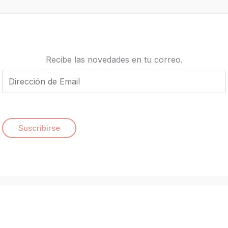
Recibe las novedades en tu correo.
E
m
a
i
Suscribirse
l
*