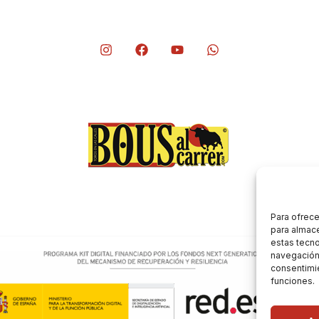
Para ofrece
para almace
estas tecn
navegación o
consentimie
funciones.