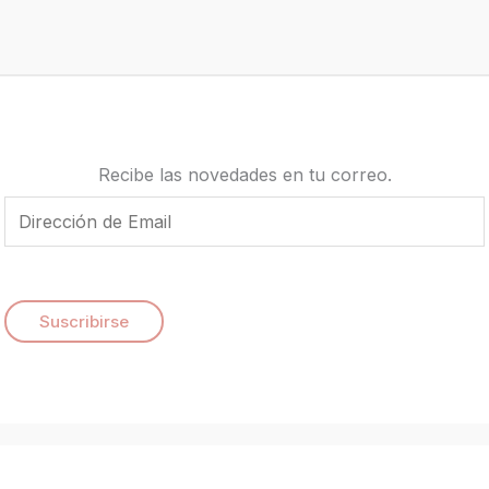
Recibe las novedades en tu correo.
E
m
a
i
Suscribirse
l
*