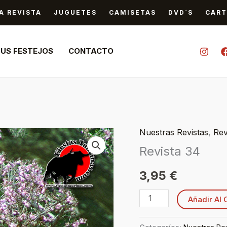
A REVISTA
JUGUETES
CAMISETAS
DVD´S
CART
TUS FESTEJOS
CONTACTO
Nuestras Revistas
,
Rev
Revista
Revista 34
34
cantidad
3,95
€
Añadir Al 