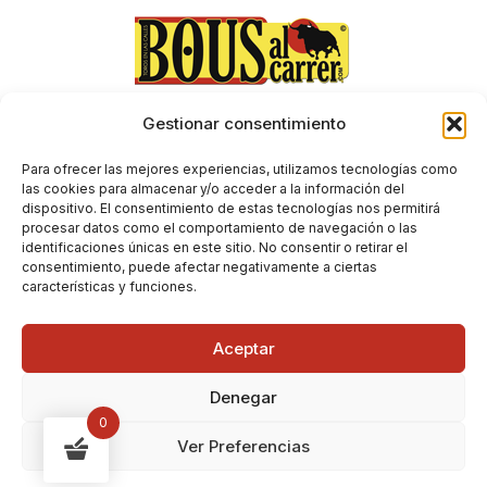
Gestionar consentimiento
Aviso Legal
Envíos y devoluciones
Para ofrecer las mejores experiencias, utilizamos tecnologías como
Condiciones generales de contratación
las cookies para almacenar y/o acceder a la información del
dispositivo. El consentimiento de estas tecnologías nos permitirá
Política de Privacidad
procesar datos como el comportamiento de navegación o las
Política de Cookies
identificaciones únicas en este sitio. No consentir o retirar el
consentimiento, puede afectar negativamente a ciertas
características y funciones.
Aceptar
Denegar
0
Ver Preferencias
Copyright © 2026 Bous al Carrer