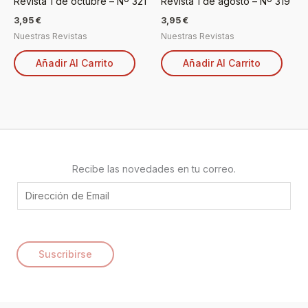
Revista 1 de octubre – Nº 321
Revista 1 de agosto – Nº 319
3,95
€
3,95
€
Nuestras Revistas
Nuestras Revistas
Añadir Al Carrito
Añadir Al Carrito
Recibe las novedades en tu correo.
E
m
a
i
Suscribirse
l
*