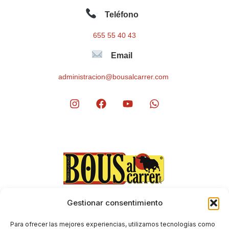
Teléfono
655 55 40 43
Email
administracion@bousalcarrer.com
Gestionar consentimiento
Aviso Legal
Envíos y devoluciones
Para ofrecer las mejores experiencias, utilizamos tecnologías como