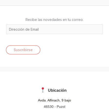
Recibe las novedades en tu correo.
E
m
a
i
Suscribirse
l
*
Ubicación
Avda. Alfinach, 9 bajo
46530 - Puzol