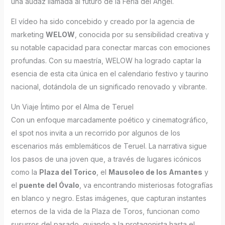
una audaz llamada al futuro de la Feria del Ángel.
El vídeo ha sido concebido y creado por la agencia de
marketing
WELOW
, conocida por su sensibilidad creativa y
su notable capacidad para conectar marcas con emociones
profundas. Con su maestría, WELOW ha logrado captar la
esencia de esta cita única en el calendario festivo y taurino
nacional, dotándola de un significado renovado y vibrante.
Un Viaje Íntimo por el Alma de Teruel
Con un enfoque marcadamente poético y cinematográfico,
el spot nos invita a un recorrido por algunos de los
escenarios más emblemáticos de Teruel. La narrativa sigue
los pasos de una joven que, a través de lugares icónicos
como la
Plaza del Torico
, el
Mausoleo de los Amantes
y
el
puente del Óvalo
, va encontrando misteriosas fotografías
en blanco y negro. Estas imágenes, que capturan instantes
eternos de la vida de la Plaza de Toros, funcionan como
susurros del pasado, guiando a la protagonista hasta el