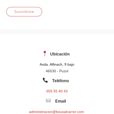
a
i
Suscribirse
l
*
Ubicación
Avda. Alfinach, 9 bajo
46530 - Puzol
Teléfono
655 55 40 43
Email
administracion@bousalcarrer.com