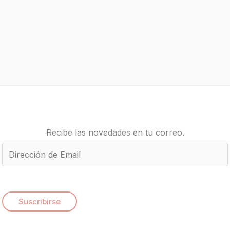
Recibe las novedades en tu correo.
E
m
a
i
Suscribirse
l
*