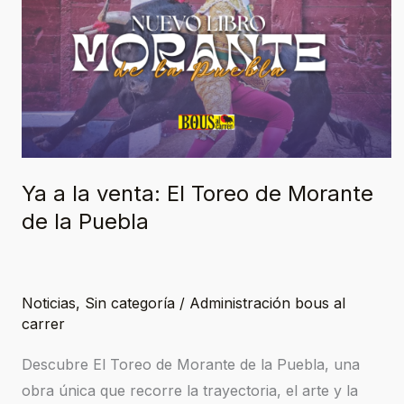
la
venta:
El
Toreo
de
Morante
de
Ya a la venta: El Toreo de Morante
la
de la Puebla
Puebla
Noticias
,
Sin categoría
/
Administración bous al
carrer
Descubre El Toreo de Morante de la Puebla, una
obra única que recorre la trayectoria, el arte y la