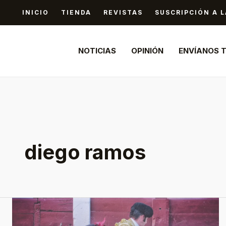
Ir
INICIO
TIENDA
REVISTAS
SUSCRIPCIÓN A L
al
contenido
NOTICIAS
OPINIÓN
ENVÍANOS 
diego ramos
Ya
a