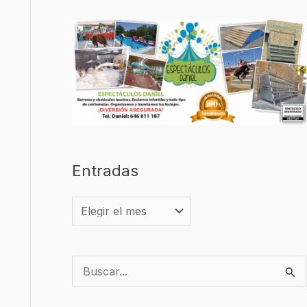
Entradas
B
u