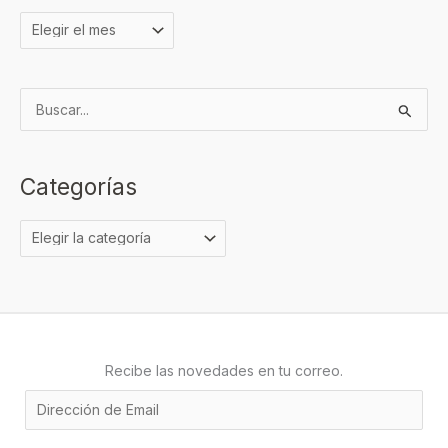
B
u
s
Categorías
c
a
r
p
o
r
:
Recibe las novedades en tu correo.
E
m