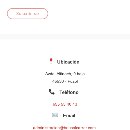
a
i
Suscribirse
l
*
Ubicación
Avda. Alfinach, 9 bajo
46530 - Puzol
Teléfono
655 55 40 43
Email
administracion@bousalcarrer.com