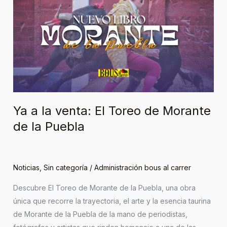
la
venta:
El
Toreo
de
Morante
de
la
Ya a la venta: El Toreo de Morante
Puebla
de la Puebla
Noticias
,
Sin categoría
/
Administración bous al carrer
Descubre El Toreo de Morante de la Puebla, una obra
única que recorre la trayectoria, el arte y la esencia taurina
de Morante de la Puebla de la mano de periodistas,