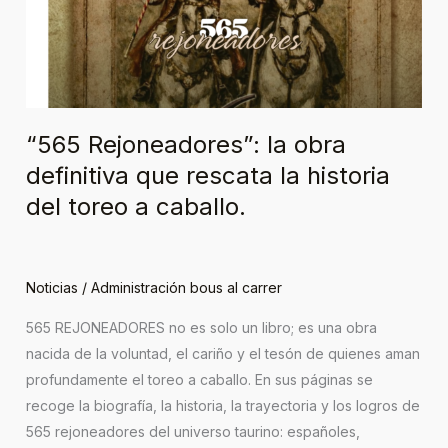
definitiva
que
rescata
la
historia
del
“565 Rejoneadores”: la obra
toreo
definitiva que rescata la historia
a
del toreo a caballo.
caballo.
Noticias
/
Administración bous al carrer
565 REJONEADORES no es solo un libro; es una obra
nacida de la voluntad, el cariño y el tesón de quienes aman
profundamente el toreo a caballo. En sus páginas se
recoge la biografía, la historia, la trayectoria y los logros de
565 rejoneadores del universo taurino: españoles,