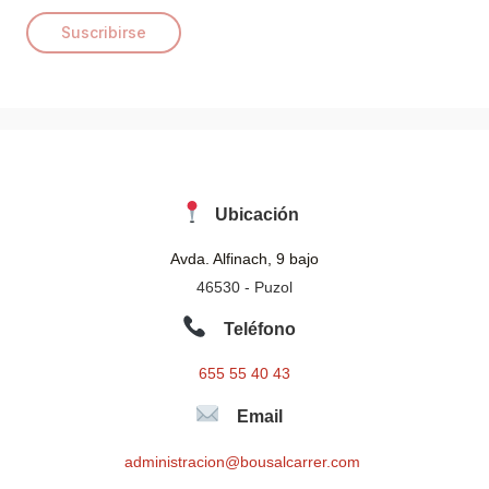
i
Suscribirse
l
*
Ubicación
Avda. Alfinach, 9 bajo
46530 - Puzol
Teléfono
655 55 40 43
Email
administracion@bousalcarrer.com