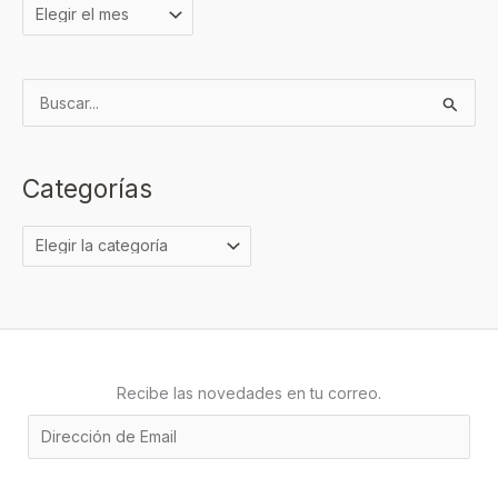
B
u
s
Categorías
c
a
r
p
o
r
:
Recibe las novedades en tu correo.
E
m
a