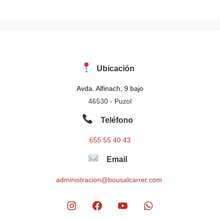
*
Ubicación
Avda. Alfinach, 9 bajo
46530 - Puzol
Teléfono
655 55 40 43
Email
administracion@bousalcarrer.com