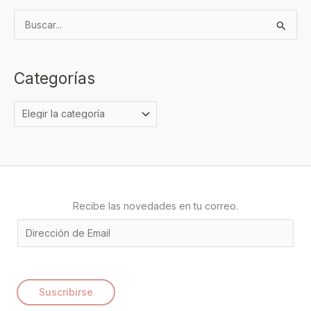
B
u
s
Categorías
c
a
r
p
o
r
:
Recibe las novedades en tu correo.
E
m
a
i
Suscribirse
l