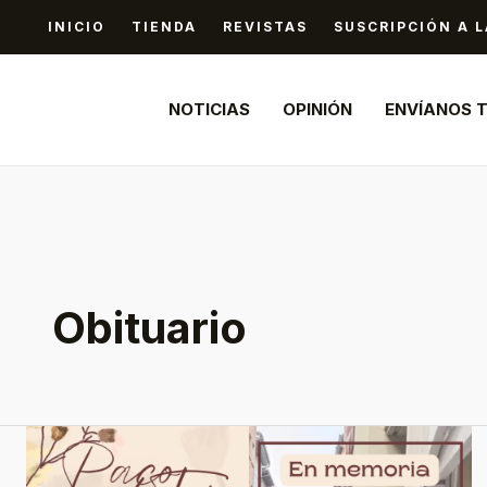
Ir
INICIO
TIENDA
REVISTAS
SUSCRIPCIÓN A L
al
contenido
NOTICIAS
OPINIÓN
ENVÍANOS 
Obituario
Paco
‘El