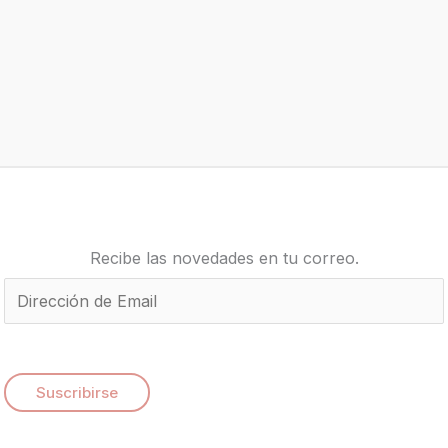
Recibe las novedades en tu correo.
E
m
a
i
Suscribirse
l
*