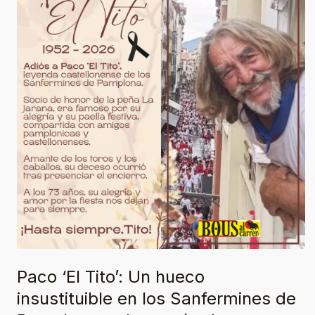
Tito’:
Un
hueco
insustituible
en
los
Sanfermines
de
Pamplona
y
el
corazón
de
Paco ‘El Tito’: Un hueco
Castellón
insustituible en los Sanfermines de