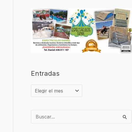
Entradas
B
u