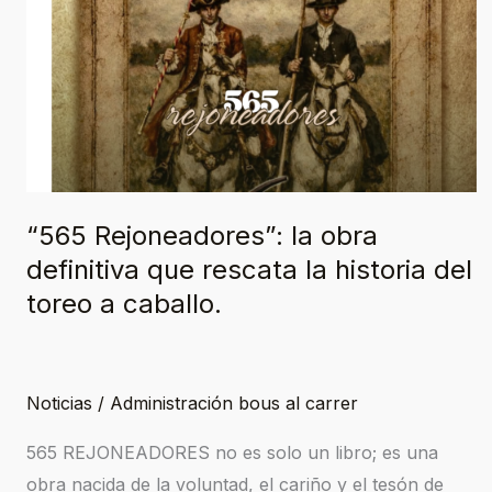
la
obra
definitiva
que
rescata
la
historia
“565 Rejoneadores”: la obra
del
definitiva que rescata la historia del
toreo
toreo a caballo.
a
caballo.
Noticias
/
Administración bous al carrer
565 REJONEADORES no es solo un libro; es una
obra nacida de la voluntad, el cariño y el tesón de