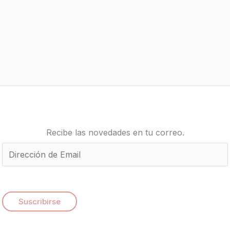
Recibe las novedades en tu correo.
E
m
a
i
Suscribirse
l
*