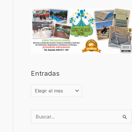
Entradas
B
u