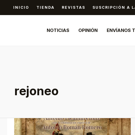
Ir
INICIO
TIENDA
REVISTAS
SUSCRIPCIÓN A L
al
contenido
NOTICIAS
OPINIÓN
ENVÍANOS 
rejoneo
“565
Rejoneadores”: