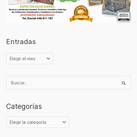
Entradas
B
u
s
Categorías
c
a
r
p