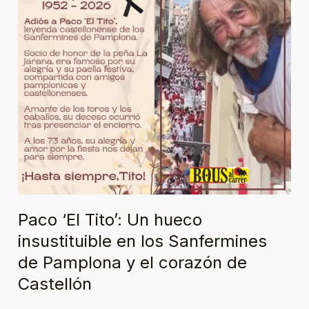
hueco
insustituible
en
los
Sanfermines
de
Pamplona
y
el
corazón
de
Castellón
Paco ‘El Tito’: Un hueco
insustituible en los Sanfermines
de Pamplona y el corazón de
Castellón