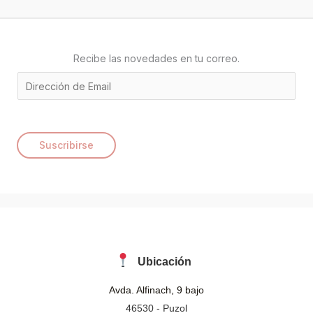
o
r
:
Recibe las novedades en tu correo.
E
m
a
i
Suscribirse
l
*
Ubicación
Avda. Alfinach, 9 bajo
46530 - Puzol