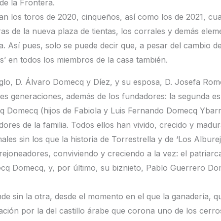
de la Frontera.
 los toros de 2020, cinqueños, así como los de 2021, cua
ras de la nueva plaza de tientas, los corrales y demás elem
a. Así pues, solo se puede decir que, a pesar del cambio de 
s’ en todos los miembros de la casa también.
glo, D. Álvaro Domecq y Díez, y su esposa, D. Josefa Rome
 tres generaciones, además de los fundadores: la segunda 
q Domecq (hijos de Fabiola y Luis Fernando Domecq Ybarra),
res de la familia. Todos ellos han vivido, crecido y madu
ales sin los que la historia de Torrestrella y de ‘Los Albure
ejoneadores, conviviendo y creciendo a la vez: el patriarc
q Domecq, y, por último, su biznieto, Pablo Guerrero Dom
de sin la otra, desde el momento en el que la ganadería, q
ón por la del castillo árabe que corona uno de los cerros de