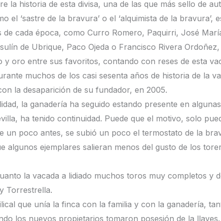
e la historia de esta divisa, una de las que más sello de au
mo el ‘sastre de la bravura’ o el ‘alquimista de la bravura’,
ras de cada época, como Curro Romero, Paquirri, José Mar
sulín de Ubrique, Paco Ojeda o Francisco Rivera Ordoñez, 
rino y oro entre sus favoritos, contando con reses de esta
urante muchos de los casi sesenta años de historia de la v
on la desaparición de su fundador, en 2005.
lidad, la ganadería ha seguido estando presente en algunas f
villa, ha tenido continuidad. Puede que el motivo, solo pue
e un poco antes, se subió un poco el termostato de la brav
que algunos ejemplares salieran menos del gusto de los tor
 cuanto la vacada a lidiado muchos toros muy completos y
y Torrestrella.
cal que unía la finca con la familia y con la ganadería, tan
ndo los nuevos propietarios tomaron posesión de la llaves.