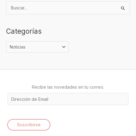
B
u
s
Categorías
c
a
r
p
o
r
:
Recibe las novedades en tu correo.
E
m
a
i
Suscribirse
l
*